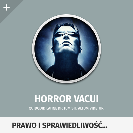
Panel
boczny
HORROR VACUI
QUIDQUID LATINE DICTUM SIT, ALTUM VIDETUR.
PRAWO I SPRAWIEDLIWOŚĆ…