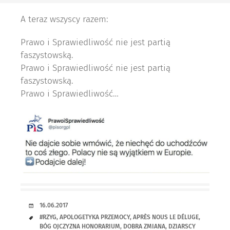
A teraz wszyscy razem:
Prawo i Sprawiedliwość nie jest partią
faszystowską.
Prawo i Sprawiedliwość nie jest partią
faszystowską.
Prawo i Sprawiedliwość…
RANDKA
16.06.2017
TAGI
#RZYG
,
APOLOGETYKA PRZEMOCY
,
APRÈS NOUS LE DÉLUGE
,
BÓG OJCZYZNA HONORARIUM
,
DOBRA ZMIANA
,
DZIARSCY