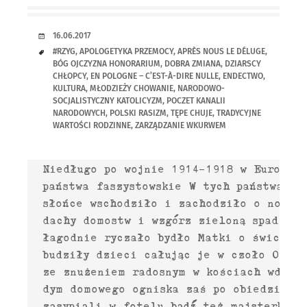
RANDKA
16.06.2017
TAGI
#RZYG
,
APOLOGETYKA PRZEMOCY
,
APRÈS NOUS LE DÉLUGE
,
BÓG OJCZYZNA HONORARIUM
,
DOBRA ZMIANA
,
DZIARSCY
CHŁOPCY
,
EN POLOGNE – C’EST-À-DIRE NULLE
,
ENDECTWO
,
KULTURA
,
MŁODZIEŻY CHOWANIE
,
NARODOWO-
SOCJALISTYCZNY KATOLICYZM
,
POCZET KANALII
NARODOWYCH
,
POLSKI RASIZM
,
TĘPE CHUJE
,
TRADYCYJNE
WARTOŚCI RODZINNE
,
ZARZĄDZANIE WKURWEM
  Niedługo po wojnie 1914–1918 w Europie p
  państwa faszystowskie W tych państwach

  słońce wschodziło i zachodziło o normal
  dachy domostw i wzgórz zieloną spadzist
  łagodnie ryczało bydło Matki o świcie

  budziły dzieci całując je w czoło Ojcowi
  ze znużeniem radosnym w kościach wdycha
  dym domowego ogniska zaś po obiedzie

  zasypiali w fotelu bądź też majsterkowal