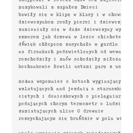
  muzykowali z zapałem Dzieci

  bawiły się w klipę w klasy i w chowanego
  dziewczynkom rosły piersi i dziewczynki
  zamieniały się w duże dziewczyny wypełn
  szmerem jak drzewa w lesie chichotem na
  dźwięk chłopcom zasychało w gardle W le
  na firankach podświetlonych od wewnątrz
  rozchodziły i znów schodziły miłośnie Z
  kochankowie łowili ustami parę z ust w 
                                         
  można wspomnieć o kotach wyginających si
  wzlatujących nad jezdnią o staruszkach n
  ciętych i doniczkowych o pielęgniarkach

  podających chorym termometr o ludziach 
  zamiatających ulice O drewnie

  rozsychającym się bruździe w polu wilgot
                                         