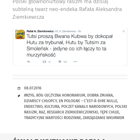
Polski głównonurtowy rasizm ma dzisiaj
subtelną twarz neo-endeka Rafała Aleksandra
Ziemkiewicza
RANDKA
08.07.2016
TAGI
#RZYG
,
BÓG OJCZYZNA HONORARIUM
,
DOBRA ZMIANA
,
DZIARSCY CHŁOPCY
,
EN POLOGNE – C’EST-À-DIRE NULLE
,
ENDECTWO
,
KULTURA
,
POCZET KANALII NARODOWYCH
,
POLSKI
RASIZM
,
RAZ
,
RESEARCH ZIEMKIEWICZOWSKI
,
TĘPE CHUJE
,
TRADYCYJNE WARTOŚCI RODZINNE
,
ZARZĄDZANIE WKURWEM