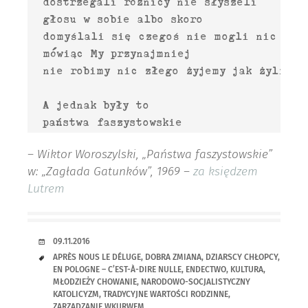
  dostrzegali różnicy nie słyszeli

  głosu w sobie albo skoro

  domyślali się czegoś nie mogli nic zrob
  mówiąc My przynajmniej

  nie robimy nic złego żyjemy jak żyliśmy 
  A jednak były to

– Wiktor Woroszylski, „Państwa faszystowskie”
w: „Zagłada Gatunków”, 1969 –
za księdzem
Lutrem
RANDKA
09.11.2016
TAGI
APRÈS NOUS LE DÉLUGE
,
DOBRA ZMIANA
,
DZIARSCY CHŁOPCY
,
EN POLOGNE – C’EST-À-DIRE NULLE
,
ENDECTWO
,
KULTURA
,
MŁODZIEŻY CHOWANIE
,
NARODOWO-SOCJALISTYCZNY
KATOLICYZM
,
TRADYCYJNE WARTOŚCI RODZINNE
,
ZARZĄDZANIE WKURWEM