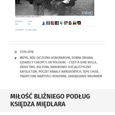
RANDKA
27.09.2016
TAGI
#RZYG
,
BÓG OJCZYZNA HONORARIUM
,
DOBRA ZMIANA
,
DZIARSCY CHŁOPCY
,
EN POLOGNE – C’EST-À-DIRE NULLE
,
ENDECTWO
,
KULTURA
,
NARODOWO-SOCJALISTYCZNY
KATOLICYZM
,
POCZET KANALII NARODOWYCH
,
TĘPE CHUJE
,
TRADYCYJNE WARTOŚCI RODZINNE
,
ZARZĄDZANIE WKURWEM
MIŁOŚĆ BLIŹNIEGO PODŁUG
KSIĘDZA MIĘDLARA