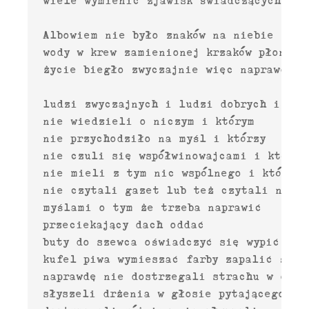
  wiele wymienić zjawisk świadczących że

  Albowiem nie było znaków na niebie kome
  wody w krew zamienionej krzaków płonącyc
  życie biegło zwyczajnie więc naprawdę w 
                                         
  ludzi zwyczajnych i ludzi dobrych i taki
  nie wiedzieli o niczym i którym

  nie przychodziło na myśl i którzy

  nie czuli się współwinowajcami i którzy

  nie mieli z tym nic wspólnego i którzy n
  nie czytali gazet lub też czytali niedb
  myślami o tym że trzeba naprawić

  przeciekający dach oddać

  buty do szewca oświadczyć się wypić

  kufel piwa wymieszać farby zapalić świec
  naprawdę nie dostrzegali strachu w oczac
  słyszeli drżenia w głosie pytającego o d