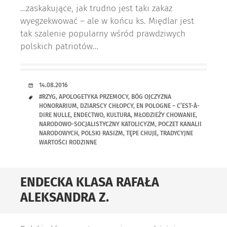
…zaskakujące, jak trudno jest taki zakaz
wyegzekwować – ale w końcu ks. Międlar jest
tak szalenie popularny wśród prawdziwych
polskich patriotów…
RANDKA
14.08.2016
TAGI
#RZYG
,
APOLOGETYKA PRZEMOCY
,
BÓG OJCZYZNA
HONORARIUM
,
DZIARSCY CHŁOPCY
,
EN POLOGNE – C’EST-À-
DIRE NULLE
,
ENDECTWO
,
KULTURA
,
MŁODZIEŻY CHOWANIE
,
NARODOWO-SOCJALISTYCZNY KATOLICYZM
,
POCZET KANALII
NARODOWYCH
,
POLSKI RASIZM
,
TĘPE CHUJE
,
TRADYCYJNE
WARTOŚCI RODZINNE
ENDECKA KLASA RAFAŁA
ALEKSANDRA Z.