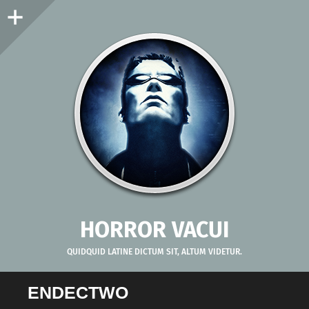
Panel
boczny
HORROR VACUI
QUIDQUID LATINE DICTUM SIT, ALTUM VIDETUR.
ENDECTWO